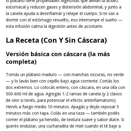
El plátano tiene propiedades digestivas que alivian la acidez
estomacal y reducen gases y distensión abdominal, y junto a
la canela ayuda a desinflamar y relajar el cuerpo. Si te vas a
dormir con el estómago revuelto, eso interrumpe el sueño —
esta infusión calma la digestión antes de acostarte.
La Receta (Con Y Sin Cáscara)
Versión básica con cáscara (la más
completa)
Tomás un plátano maduro — con manchas oscuras, no verde
— y lo lavás bien con cepillo bajo agua corriente. Cortás los
dos extremos. Lo colocás entero, con cáscara, en una olla con
500-600 ml de agua. Agregás 1-2 ramas de canela (y 2 clavos
de olor si tenés, para potenciar el efecto antiinflamatorio).
Hervís a fuego medio 10 minutos. Apagás y dejás reposar 5
minutos más con tapa. Colás en una taza — también podés
comer el plátano ya hervido, de textura suave y sabor dulce. Si
querés endulzar, una cucharadita de miel cuando el té baje a