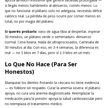
aporta almidón resistente que genera saciedad prolongada —
si llegás menos hambriento al almuerzo, comés menos. Lo
que no funciona: el plátano solo no adelgaza, necesitás déficit
calórico real. La pérdida de peso ocurre por comer menos en
total, no por magia del plátano.
Si querés probarlo:
vaso de agua tibia al despertar, esperar
30 minutos, un plátano verde o semimaduro. Almuerzo
normal. Cena liviana. Nada de ultraprocesados. Caminata de
30 minutos al día. Con eso, en 3-4 semanas, la diferencia es
real — no 5 kilos en 7 días, pero sí 2-3 kilos en un mes.
Lo Que No Hace (Para Ser
Honestos)
Blanquear los dientes frotando la cáscara no tiene evidencia
— es folklore sin respaldo. Curar la anemia severa: el plátano
apoya, no cura una anemia diagnosticada. Reemplazar la
medicación para la presión: apoya la salud cardiovascular pero
no reemplaza el tratamiento médico.