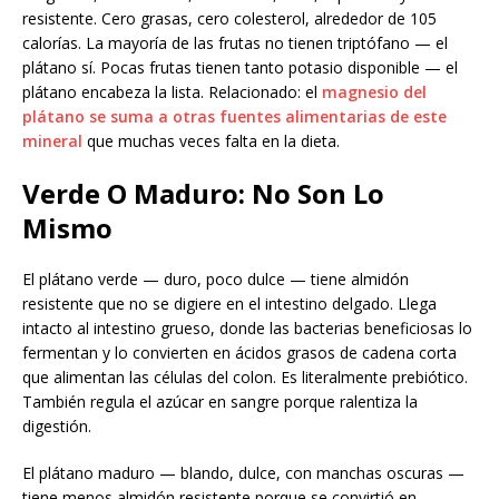
resistente. Cero grasas, cero colesterol, alrededor de 105
calorías. La mayoría de las frutas no tienen triptófano — el
plátano sí. Pocas frutas tienen tanto potasio disponible — el
plátano encabeza la lista. Relacionado: el
magnesio del
plátano se suma a otras fuentes alimentarias de este
mineral
que muchas veces falta en la dieta.
Verde O Maduro: No Son Lo
Mismo
El plátano verde — duro, poco dulce — tiene almidón
resistente que no se digiere en el intestino delgado. Llega
intacto al intestino grueso, donde las bacterias beneficiosas lo
fermentan y lo convierten en ácidos grasos de cadena corta
que alimentan las células del colon. Es literalmente prebiótico.
También regula el azúcar en sangre porque ralentiza la
digestión.
El plátano maduro — blando, dulce, con manchas oscuras —
tiene menos almidón resistente porque se convirtió en