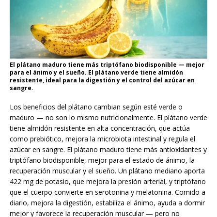
El plátano maduro tiene más triptófano biodisponible — mejor
para el ánimo y el sueño. El plátano verde tiene almidón
resistente, ideal para la digestión y el control del azúcar en
sangre.
Los beneficios del plátano cambian según esté verde o
maduro — no son lo mismo nutricionalmente. El plátano verde
tiene almidón resistente en alta concentración, que actúa
como prebiótico, mejora la microbiota intestinal y regula el
azúcar en sangre. El plátano maduro tiene más antioxidantes y
triptófano biodisponible, mejor para el estado de ánimo, la
recuperación muscular y el sueño. Un plátano mediano aporta
422 mg de potasio, que mejora la presión arterial, y triptófano
que el cuerpo convierte en serotonina y melatonina. Comido a
diario, mejora la digestión, estabiliza el ánimo, ayuda a dormir
mejor y favorece la recuperación muscular — pero no