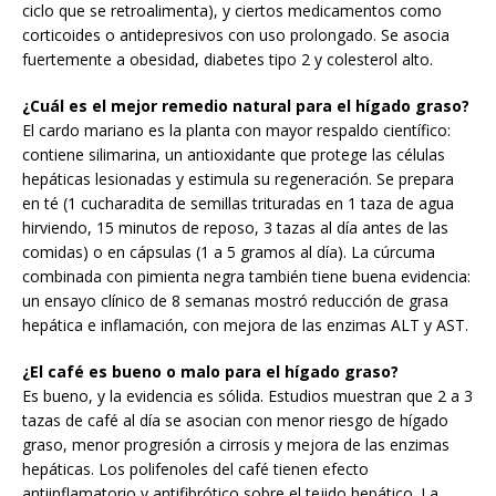
ciclo que se retroalimenta), y ciertos medicamentos como
corticoides o antidepresivos con uso prolongado. Se asocia
fuertemente a obesidad, diabetes tipo 2 y colesterol alto.
¿Cuál es el mejor remedio natural para el hígado graso?
El cardo mariano es la planta con mayor respaldo científico:
contiene silimarina, un antioxidante que protege las células
hepáticas lesionadas y estimula su regeneración. Se prepara
en té (1 cucharadita de semillas trituradas en 1 taza de agua
hirviendo, 15 minutos de reposo, 3 tazas al día antes de las
comidas) o en cápsulas (1 a 5 gramos al día). La cúrcuma
combinada con pimienta negra también tiene buena evidencia:
un ensayo clínico de 8 semanas mostró reducción de grasa
hepática e inflamación, con mejora de las enzimas ALT y AST.
¿El café es bueno o malo para el hígado graso?
Es bueno, y la evidencia es sólida. Estudios muestran que 2 a 3
tazas de café al día se asocian con menor riesgo de hígado
graso, menor progresión a cirrosis y mejora de las enzimas
hepáticas. Los polifenoles del café tienen efecto
antiinflamatorio y antifibrótico sobre el tejido hepático. La