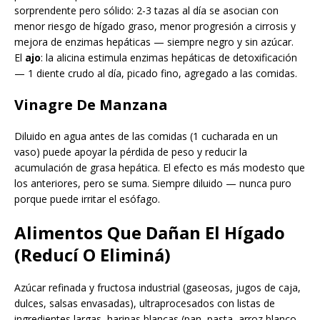
sorprendente pero sólido: 2-3 tazas al día se asocian con
menor riesgo de hígado graso, menor progresión a cirrosis y
mejora de enzimas hepáticas — siempre negro y sin azúcar.
El
ajo
: la alicina estimula enzimas hepáticas de detoxificación
— 1 diente crudo al día, picado fino, agregado a las comidas.
Vinagre De Manzana
Diluido en agua antes de las comidas (1 cucharada en un
vaso) puede apoyar la pérdida de peso y reducir la
acumulación de grasa hepática. El efecto es más modesto que
los anteriores, pero se suma. Siempre diluido — nunca puro
porque puede irritar el esófago.
Alimentos Que Dañan El Hígado
(Reducí O Eliminá)
Azúcar refinada y fructosa industrial (gaseosas, jugos de caja,
dulces, salsas envasadas), ultraprocesados con listas de
ingredientes largas, harinas blancas (pan, pasta, arroz blanco,