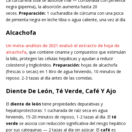
La curcumina sola se absorbe mal — combinada con pimienta
negra (piperina), la absorción aumenta hasta 20
veces.
Preparación:
1 cucharadita de cúrcuma con una pizca
de pimienta negra en leche tibia o agua caliente, una vez al día.
Alcachofa
Un meta-análisis de 2021 evaluó el extracto de hoja de
alcachofa
, que contiene cinarina y compuestos que estimulan
la bilis, protegen las células hepáticas y ayudan a reducir
colesterol y triglicéridos.
Preparación:
hojas de alcachofa
(frescas o secas) en 1 litro de agua hirviendo, 10 minutos de
reposo. 2-3 tazas al día antes de las comidas.
Diente De León, Té Verde, Café Y Ajo
El
diente de león
tiene propiedades depurativas y
hepatoprotectoras: 1 cucharada de raíz seca en agua
hirviendo, 15-20 minutos de reposo, 1-2 tazas al día. El
té
verde
se asocia con reducción significativa del riesgo hepático
por sus catequinas — 2 tazas al día sin azúcar. El
café
es