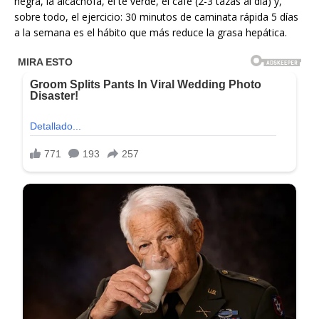
negra, la alcachofa, el té verde, el café (2-3 tazas al día) y,
sobre todo, el ejercicio: 30 minutos de caminata rápida 5 días
a la semana es el hábito que más reduce la grasa hepática.