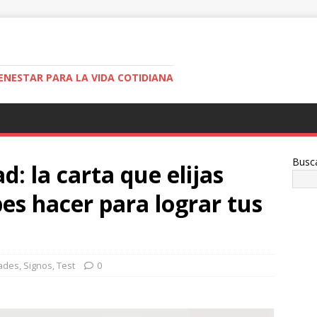
ENESTAR PARA LA VIDA COTIDIANA
Busc
d: la carta que elijas
bes hacer para lograr tus
ades
,
Signos
,
Test
0