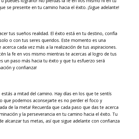
¡Tú puedes lograrlo! No pierdas la fe en vos mismo ni en tu
ue se presente en tu camino hacia el éxito. ¡Sigue adelante!
cer tus sueños realidad. El éxito está en tu destino, confía
 solo o con tus seres queridos. Este momento es una
e acerca cada vez más a la realización de tus aspiraciones.
én la fe en vos mismo mientras te acercas al logro de tus
s un paso más hacia tu éxito y que tu esfuerzo será
ación y confianza!
 estás a mitad del camino. Hay días en los que te sentís
co que podemos aconsejarte es no perder el foco y
irada de la meta! Recuerda que cada paso que das te acerca
minación y la perseverancia en tu camino hacia el éxito. Tu
de alcanzar tus metas, así que sigue adelante con confianza