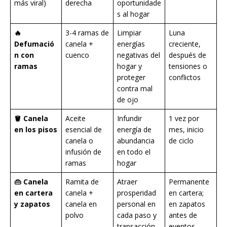
más viral)
derecha
oportunidade
s al hogar
🔥
3-4 ramas de
Limpiar
Luna
Defumació
canela +
energías
creciente,
n con
cuenco
negativas del
después de
ramas
hogar y
tensiones o
proteger
conflictos
contra mal
de ojo
🪣 Canela
Aceite
Infundir
1 vez por
en los pisos
esencial de
energía de
mes, inicio
canela o
abundancia
de ciclo
infusión de
en todo el
ramas
hogar
👜 Canela
Ramita de
Atraer
Permanente
en cartera
canela +
prosperidad
en cartera;
y zapatos
canela en
personal en
en zapatos
polvo
cada paso y
antes de
transacción
eventos