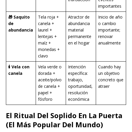
importantes
🎁 Saquito
Tela roja +
Atractor de
Inicio de año
de
canela +
abundancia
o cambio
abundancia
laurel +
material
importante;
lentejas +
permanente
renovar
maíz +
en el hogar
anualmente
monedas +
clavo
🕯️ Vela con
Vela verde o
Intención
Cuando hay
canela
dorada +
específica:
un objetivo
aceite/polvo
trabajo,
concreto que
de canela +
oportunidad,
atraer
papel +
resolución
fósforo
económica
El Ritual Del Soplido En La Puerta
(El Más Popular Del Mundo)