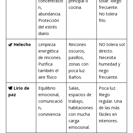
concentració
principal o
solar. Riego
n,
cocina.
frecuente.
abundancia.
No tolera
Protección
frío.
del estrés
diario
🌿 Helecho
Limpieza
Rincones
NO tolera sol
energética
oscuros,
directo.
de rincones.
pasillos,
Necesita
Purifica
zonas con
humedad y
también el
poca luz.
riego
aire físico
Baños.
frecuente.
🕊️ Lirio de
Equilibrio
Salas,
Poca luz.
paz
emocional,
espacios de
Riego
comunicació
trabajo,
regular. Una
n,
habitaciones
de las más
convivencia
con mucha
fáciles en
carga
interiores.
emocional.