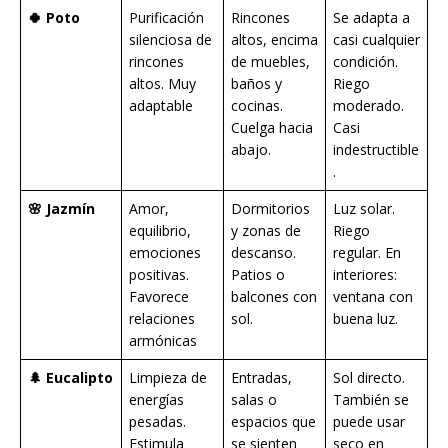
🍀 Poto
Purificación
Rincones
Se adapta a
silenciosa de
altos, encima
casi cualquier
rincones
de muebles,
condición.
altos. Muy
baños y
Riego
adaptable
cocinas.
moderado.
Cuelga hacia
Casi
abajo.
indestructible
.
🌸 Jazmín
Amor,
Dormitorios
Luz solar.
equilibrio,
y zonas de
Riego
emociones
descanso.
regular. En
positivas.
Patios o
interiores:
Favorece
balcones con
ventana con
relaciones
sol.
buena luz.
armónicas
🌲 Eucalipto
Limpieza de
Entradas,
Sol directo.
energías
salas o
También se
pesadas.
espacios que
puede usar
Estimula
se sienten
seco en