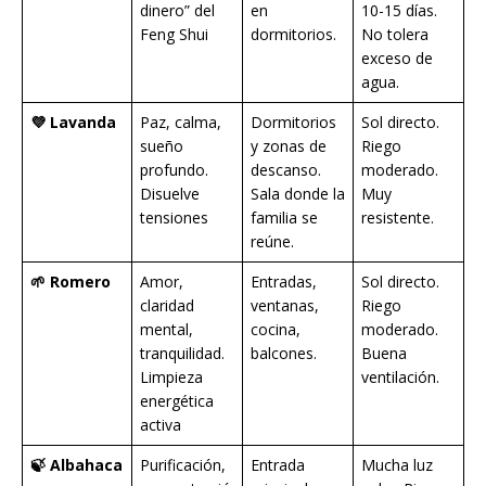
dinero” del
en
10-15 días.
Feng Shui
dormitorios.
No tolera
exceso de
agua.
💜 Lavanda
Paz, calma,
Dormitorios
Sol directo.
sueño
y zonas de
Riego
profundo.
descanso.
moderado.
Disuelve
Sala donde la
Muy
tensiones
familia se
resistente.
reúne.
🌱 Romero
Amor,
Entradas,
Sol directo.
claridad
ventanas,
Riego
mental,
cocina,
moderado.
tranquilidad.
balcones.
Buena
Limpieza
ventilación.
energética
activa
🍃 Albahaca
Purificación,
Entrada
Mucha luz