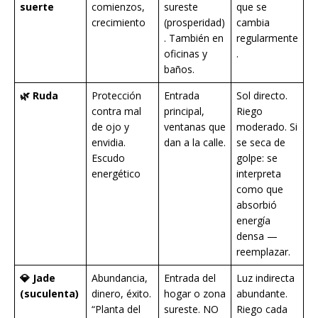
suerte
comienzos,
sureste
que se
crecimiento
(prosperidad)
cambia
. También en
regularmente
oficinas y
.
baños.
🌿 Ruda
Protección
Entrada
Sol directo.
contra mal
principal,
Riego
de ojo y
ventanas que
moderado. Si
envidia.
dan a la calle.
se seca de
Escudo
golpe: se
energético
interpreta
como que
absorbió
energía
densa —
reemplazar.
💎 Jade
Abundancia,
Entrada del
Luz indirecta
(suculenta)
dinero, éxito.
hogar o zona
abundante.
“Planta del
sureste. NO
Riego cada