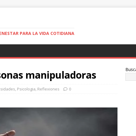
ENESTAR PARA LA VIDA COTIDIANA
Busc
rsonas manipuladoras
osidades
,
Psicologia
,
Reflexiones
0