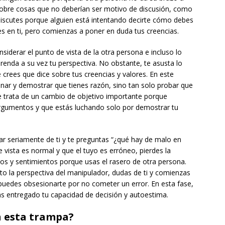
sobre cosas que no deberían ser motivo de discusión, como
discutes porque alguien está intentando decirte cómo debes
ees en ti, pero comienzas a poner en duda tus creencias.
iderar el punto de vista de la otra persona e incluso lo
enda a su vez tu perspectiva. No obstante, te asusta lo
e crees que dice sobre tus creencias y valores. En este
ganar y demostrar que tienes razón, sino tan solo probar que
e trata de un cambio de objetivo importante porque
rgumentos y que estás luchando solo por demostrar tu
r seriamente de ti y te preguntas “¿qué hay de malo en
vista es normal y que el tuyo es erróneo, pierdes la
tos y sentimientos porque usas el rasero de otra persona.
 la perspectiva del manipulador, dudas de ti y comienzas
e puedes obsesionarte por no cometer un error. En esta fase,
as entregado tu capacidad de decisión y autoestima.
n esta trampa?