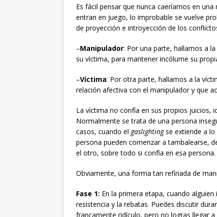
Es fácil pensar que nunca caeríamos en una
entran en juego, lo improbable se vuelve pr
de proyección e introyección de los conflicto
–
Manipulador
: Por una parte, hallamos a l
su víctima, para mantener incólume su propia 
–
Víctima
: Por otra parte, hallamos a la ví
relación afectiva con el manipulador y que a
La víctima no confía en sus propios juicios, 
Normalmente se trata de una persona insegu
casos, cuando el
gaslighting
se extiende a lo
persona pueden comenzar a tambalearse, de 
el otro, sobre todo si confía en esa persona.
Obviamente, una forma tan refinada de mani
Fase 1:
En la primera etapa, cuando alguien 
resistencia y la rebatas. Puedes discutir dur
francamente ridículo, pero no logras llegar 