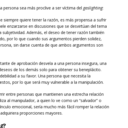
na persona sea más proclive a ser víctima del
gaslighting
:
e siempre quiere tener la razón, es más propensa a sufrir
ele enzarzarse en discusiones que se desvirtúan del tema
 la subjetividad. Además, el deseo de tener razón también
ndo, por lo que cuando sus argumentos pierden solidez,
 persona, sin darse cuenta de que ambos argumentos son
tante de aprobación desvela a una persona insegura, una
 deseos de los demás solo para obtener su beneplácito.
ebilidad a su favor. Una persona que necesita la
stos, por lo que será muy vulnerable a la manipulación.
rrir entre personas que mantienen una estrecha relación
liza al manipulador, a quien lo ve como un “salvador” o
vínculo emocional, sería mucho más fácil romper la relación
 adquiriera proporciones mayores.
ng
?