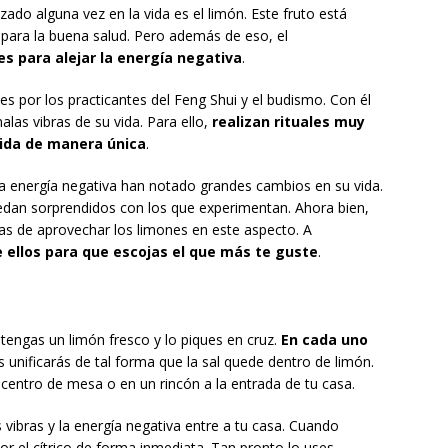
do alguna vez en la vida es el limón. Este fruto está
 para la buena salud. Pero además de eso, el
s para alejar la energía negativa
.
es por los practicantes del Feng Shui y el budismo. Con él
alas vibras de su vida. Para ello,
realizan rituales muy
vida de manera única
.
 la energía negativa han notado grandes cambios en su vida.
dan sorprendidos con los que experimentan. Ahora bien,
as de aprovechar los limones en este aspecto. A
ellos para que escojas el que más te guste
.
 tengas un limón fresco y lo piques en cruz.
En cada uno
s unificarás de tal forma que la sal quede dentro de limón.
 centro de mesa o en un rincón a la entrada de tu casa.
s vibras y la energía negativa entre a tu casa. Cuando
or el cítrico de forma inmediata. Tan pronto lo uses,