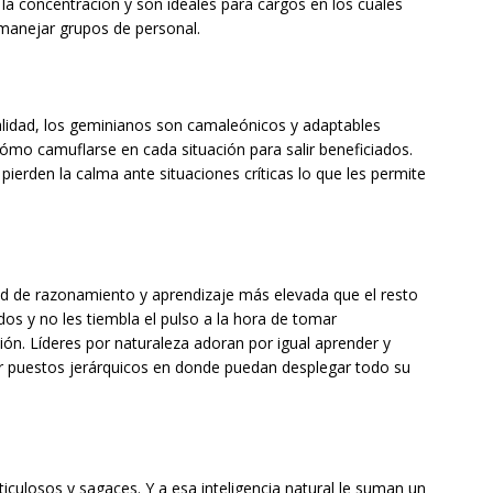
 la concentración y son ideales para cargos en los cuales
manejar grupos de personal.
alidad, los geminianos son camaleónicos y adaptables
ómo camuflarse en cada situación para salir beneficiados.
ierden la calma ante situaciones críticas lo que les permite
d de razonamiento y aprendizaje más elevada que el resto
os y no les tiembla el pulso a la hora de tomar
ón. Líderes por naturaleza adoran por igual aprender y
ar puestos jerárquicos en donde puedan desplegar todo su
culosos y sagaces. Y a esa inteligencia natural le suman un