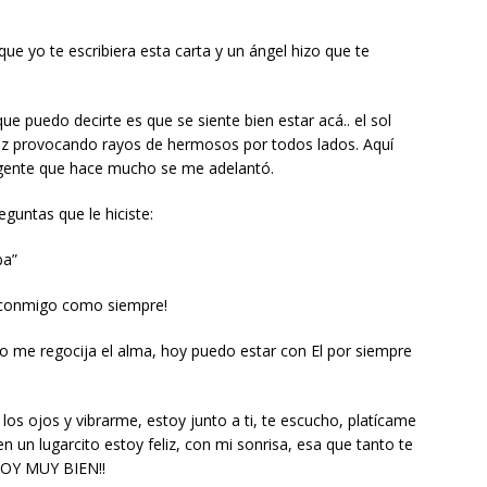
ue yo te escribiera esta carta y un ángel hizo que te
que puedo decirte es que se siente bien estar acá.. el sol
u luz provocando rayos de hermosos por todos lados. Aquí
gente que hace mucho se me adelantó.
guntas que le hiciste:
ba”
, conmigo como siempre!
so me regocija el alma, hoy puedo estar con El por siempre
los ojos y vibrarme, estoy junto a ti, te escucho, platícame
 en un lugarcito estoy feliz, con mi sonrisa, esa que tanto te
STOY MUY BIEN!!