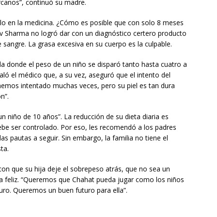
ercanos”, continuó su madre.
velo en la medicina. ¿Cómo es posible que con solo 8 meses
dev Sharma no logró dar con un diagnóstico certero producto
e sangre. La grasa excesiva en su cuerpo es la culpable.
ida donde el peso de un niño se disparó tanto hasta cuatro a
ló el médico que, a su vez, aseguró que el intento del
Lo hemos intentado muchas veces, pero su piel es tan dura
n”.
niño de 10 años”. La reducción de su dieta diaria es
be ser controlado. Por eso, les recomendó a los padres
as pautas a seguir. Sin embargo, la familia no tiene el
ta.
con que su hija deje el sobrepeso atrás, que no sea un
ia feliz. “Queremos que Chahat pueda jugar como los niños
turo. Queremos un buen futuro para ella”.