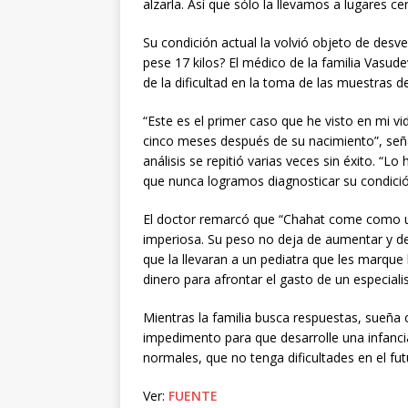
alzarla. Así que sólo la llevamos a lugares c
Su condición actual la volvió objeto de des
pese 17 kilos? El médico de la familia Vasu
de la dificultad en la toma de las muestras d
“Este es el primer caso que he visto en mi v
cinco meses después de su nacimiento”, seña
análisis se repitió varias veces sin éxito. “
que nunca logramos diagnosticar su condició
El doctor remarcó que “Chahat come como un 
imperiosa. Su peso no deja de aumentar y de
que la llevaran a un pediatra que les marque l
dinero para afrontar el gasto de un especialis
Mientras la familia busca respuestas, sueña 
impedimento para que desarrolle una infanc
normales, que no tenga dificultades en el fu
Ver:
FUENTE