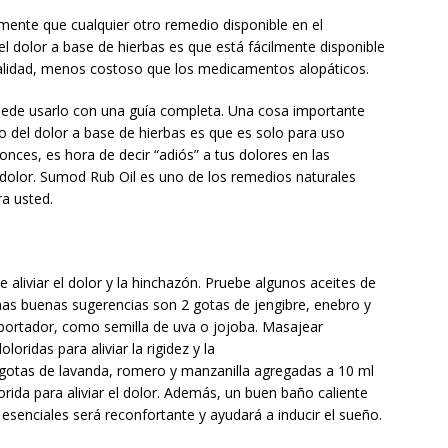
amente que cualquier otro remedio disponible en el
el dolor a base de hierbas es que está fácilmente disponible
ealidad, menos costoso que los medicamentos alopáticos.
uede usarlo con una guía completa. Una cosa importante
io del dolor a base de hierbas es que es solo para uso
tonces, es hora de decir “adiós” a tus dolores en las
u dolor. Sumod Rub Oil es uno de los remedios naturales
ra usted.
aliviar el dolor y la hinchazón. Pruebe algunos aceites de
nas buenas sugerencias son 2 gotas de jengibre, enebro y
portador, como semilla de uva o jojoba. Masajear
oridas para aliviar la rigidez y la
 gotas de lavanda, romero y manzanilla agregadas a 10 ml
rida para aliviar el dolor. Además, un buen baño caliente
 esenciales será reconfortante y ayudará a inducir el sueño.