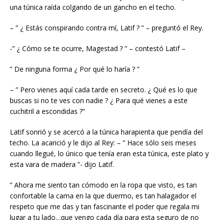
una túnica raída colgando de un gancho en el techo.
– ” ¿ Estás conspirando contra mí, Latif ? ” – preguntó el Rey.
-” ¿ Cómo se te ocurre, Magestad ? ” – contestó Latif –
” De ninguna forma ¿ Por qué lo haría ? ”
– ” Pero vienes aquí cada tarde en secreto. ¿ Qué es lo que
buscas si no te ves con nadie ? ¿ Para qué vienes a este
cuchitril a escondidas ?”
Latif sonrió y se acercó a la túnica harapienta que pendía del
techo. La acarició y le dijo al Rey: – ” Hace sólo seis meses
cuando llegué, lo único que tenía eran esta túnica, este plato y
esta vara de madera ”- dijo Latif.
” Ahora me siento tan cómodo en la ropa que visto, es tan
confortable la cama en la que duermo, es tan halagador el
respeto que me das y tan fascinante el poder que regala mi
lugar a tu lado…que vengo cada día para esta seguro de no