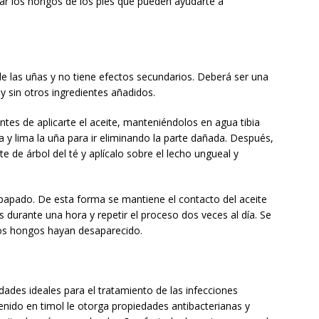
tar los hongos de los pies que pueden ayudarte a
 de las uñas y no tiene efectos secundarios. Deberá ser una
y sin otros ingredientes añadidos.
antes de aplicarte el aceite, manteniéndolos en agua tibia
a y lima la uña para ir eliminando la parte dañada. Después,
 de árbol del té y aplícalo sobre el lecho ungueal y
papado. De esta forma se mantiene el contacto del aceite
 durante una hora y repetir el proceso dos veces al día. Se
los hongos hayan desaparecido.
ades ideales para el tratamiento de las infecciones
nido en timol le otorga propiedades antibacterianas y