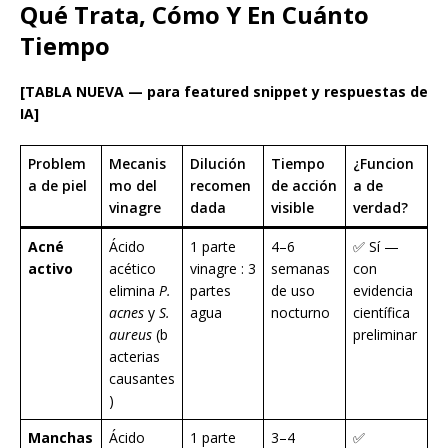
Qué Trata, Cómo Y En Cuánto
Tiempo
[TABLA NUEVA — para featured snippet y respuestas de
IA]
Problem
Mecanis
Dilución
Tiempo
¿Funcion
a de piel
mo del
recomen
de acción
a de
vinagre
dada
visible
verdad?
Acné
Ácido
1 parte
4–6
✅ Sí —
activo
acético
vinagre : 3
semanas
con
elimina
P.
partes
de uso
evidencia
acnes
y
S.
agua
nocturno
científica
aureus
(b
preliminar
acterias
causantes
)
Manchas
Ácido
1 parte
3–4
✅