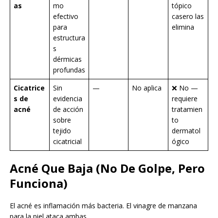
as
mo
tópico
efectivo
casero las
para
elimina
estructura
s
dérmicas
profundas
Cicatrice
Sin
—
No aplica
❌ No —
s de
evidencia
requiere
acné
de acción
tratamien
sobre
to
tejido
dermatol
cicatricial
ógico
Acné Que Baja (No De Golpe, Pero
Funciona)
El acné es inflamación más bacteria. El vinagre de manzana
para la piel ataca ambas.