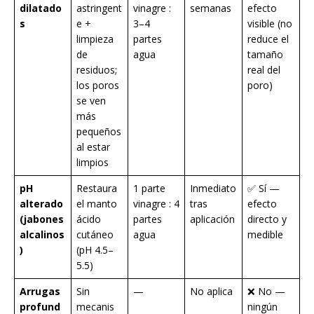
dilatado
astringent
vinagre :
semanas
efecto
s
e +
3–4
visible (no
limpieza
partes
reduce el
de
agua
tamaño
residuos;
real del
los poros
poro)
se ven
más
pequeños
al estar
limpios
pH
Restaura
1 parte
Inmediato
✅ Sí —
alterado
el manto
vinagre : 4
tras
efecto
(jabones
ácido
partes
aplicación
directo y
alcalinos
cutáneo
agua
medible
)
(pH 4.5–
5.5)
Arrugas
Sin
—
No aplica
❌ No —
profund
mecanis
ningún