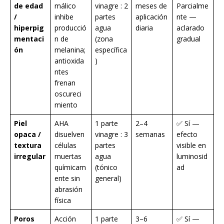
de edad
málico
vinagre : 2
meses de
Parcialme
/
inhibe
partes
aplicación
nte —
hiperpig
producció
agua
diaria
aclarado
mentaci
n de
(zona
gradual
ón
melanina;
específica
antioxida
)
ntes
frenan
oscureci
miento
Piel
AHA
1 parte
2–4
✅ Sí —
opaca /
disuelven
vinagre : 3
semanas
efecto
textura
células
partes
visible en
irregular
muertas
agua
luminosid
químicam
(tónico
ad
ente sin
general)
abrasión
física
Poros
Acción
1 parte
3–6
✅ Sí —