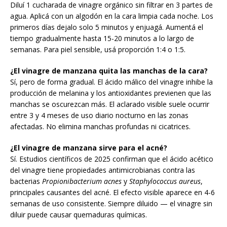
Diluí 1 cucharada de vinagre orgánico sin filtrar en 3 partes de
agua. Aplicá con un algodón en la cara limpia cada noche. Los
primeros días dejalo solo 5 minutos y enjuagá. Aumentá el
tiempo gradualmente hasta 15-20 minutos a lo largo de
semanas. Para piel sensible, usá proporción 1:4 o 1:5.
¿El vinagre de manzana quita las manchas de la cara?
Sí, pero de forma gradual. El ácido málico del vinagre inhibe la
producción de melanina y los antioxidantes previenen que las
manchas se oscurezcan más. El aclarado visible suele ocurrir
entre 3 y 4 meses de uso diario nocturno en las zonas
afectadas. No elimina manchas profundas ni cicatrices.
¿El vinagre de manzana sirve para el acné?
Sí. Estudios científicos de 2025 confirman que el ácido acético
del vinagre tiene propiedades antimicrobianas contra las
bacterias
Propionibacterium acnes
y
Staphylococcus aureus
,
principales causantes del acné. El efecto visible aparece en 4-6
semanas de uso consistente. Siempre diluido — el vinagre sin
diluir puede causar quemaduras químicas.