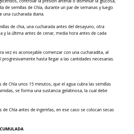
licéridos, controlar la presión arterial o disminuir la glucosa,
día de semillas de Chía, durante un par de semanas y luego
 una cucharada diaria.
illas de chia, una cucharada antes del desayuno, otra
da y la última antes de cenar, media hora antes de cada
ra vez es aconsejable comenzar con una cucharadita, al
sí progresivamente hasta llegar a las cantidades necesarias.
s de Chía unos 15 minutos, que el agua cubra las semillas
umidas, se forma una sustancia gelatinosa, la cual debe
s de Chía antes de ingerirlas, en ese caso se colocan secas
 ACUMULADA