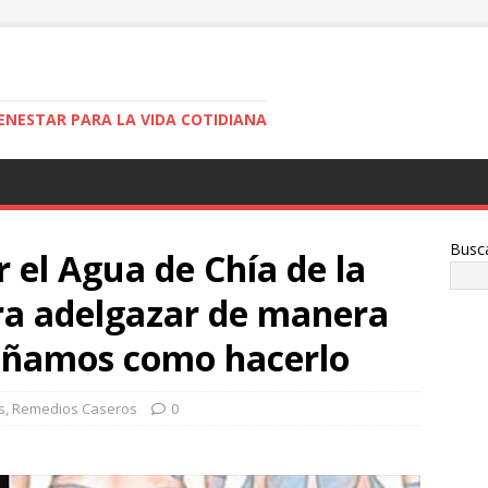
ENESTAR PARA LA VIDA COTIDIANA
Busc
 el Agua de Chía de la
ra adelgazar de manera
señamos como hacerlo
s
,
Remedios Caseros
0