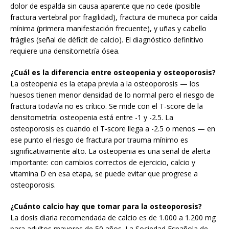
dolor de espalda sin causa aparente que no cede (posible
fractura vertebral por fragilidad), fractura de muñeca por caída
mínima (primera manifestación frecuente), y uñas y cabello
frágiles (señal de déficit de calcio). El diagnóstico definitivo
requiere una densitometría ósea.
¿Cuál es la diferencia entre osteopenia y osteoporosis?
La osteopenia es la etapa previa a la osteoporosis — los
huesos tienen menor densidad de lo normal pero el riesgo de
fractura todavía no es crítico. Se mide con el T-score de la
densitometría: osteopenia está entre -1 y -2.5. La
osteoporosis es cuando el T-score llega a -2.5 o menos — en
ese punto el riesgo de fractura por trauma mínimo es
significativamente alto. La osteopenia es una señal de alerta
importante: con cambios correctos de ejercicio, calcio y
vitamina D en esa etapa, se puede evitar que progrese a
osteoporosis.
¿Cuánto calcio hay que tomar para la osteoporosis?
La dosis diaria recomendada de calcio es de 1.000 a 1.200 mg
para adultos mayores de 50 años. La Sociedad Española de