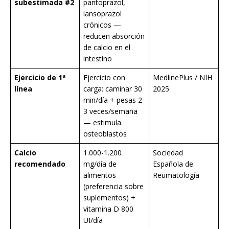
subestimada #2
pantoprazol,
lansoprazol
crónicos —
reducen absorción
de calcio en el
intestino
Ejercicio de 1ª
Ejercicio con
MedlinePlus / NIH
línea
carga: caminar 30
2025
min/día + pesas 2-
3 veces/semana
— estimula
osteoblastos
Calcio
1.000-1.200
Sociedad
recomendado
mg/día de
Española de
alimentos
Reumatología
(preferencia sobre
suplementos) +
vitamina D 800
UI/día