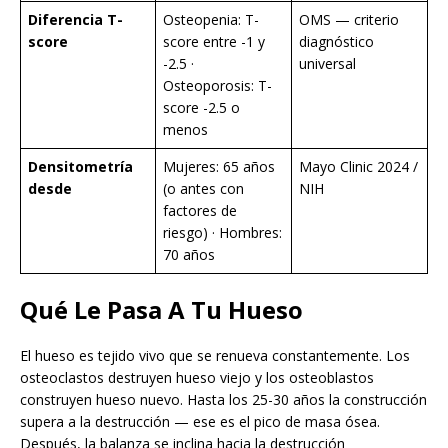
Diferencia T-
Osteopenia: T-
OMS — criterio
score
score entre -1 y
diagnóstico
-2.5 ·
universal
Osteoporosis: T-
score -2.5 o
menos
Densitometría
Mujeres: 65 años
Mayo Clinic 2024 /
desde
(o antes con
NIH
factores de
riesgo) · Hombres:
70 años
Qué Le Pasa A Tu Hueso
El hueso es tejido vivo que se renueva constantemente. Los
osteoclastos destruyen hueso viejo y los osteoblastos
construyen hueso nuevo. Hasta los 25-30 años la construcción
supera a la destrucción — ese es el pico de masa ósea.
Después, la balanza se inclina hacia la destrucción