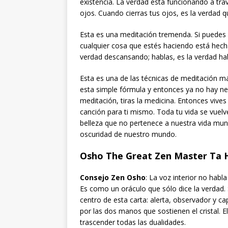
existencia. La verdad está funcionando a trav
ojos. Cuando cierras tus ojos, es la verdad q
Esta es una meditación tremenda. Si puedes 
cualquier cosa que estés haciendo está hecha
verdad descansando; hablas, es la verdad habl
Esta es una de las técnicas de meditación m
esta simple fórmula y entonces ya no hay ne
meditación, tiras la medicina. Entonces vive
canción para ti mismo. Toda tu vida se vuelv
belleza que no pertenece a nuestra vida mund
oscuridad de nuestro mundo.
Osho The Great Zen Master Ta H
Consejo Zen Osho
: La voz interior no habl
Es como un oráculo que sólo dice la verdad. S
centro de esta carta: alerta, observador y c
por las dos manos que sostienen el cristal. El
trascender todas las dualidades.