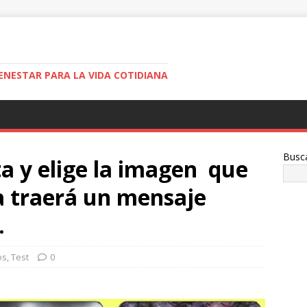
ENESTAR PARA LA VIDA COTIDIANA
Busc
a y elige la imagen que
la traerá un mensaje
.
os
,
Test
0