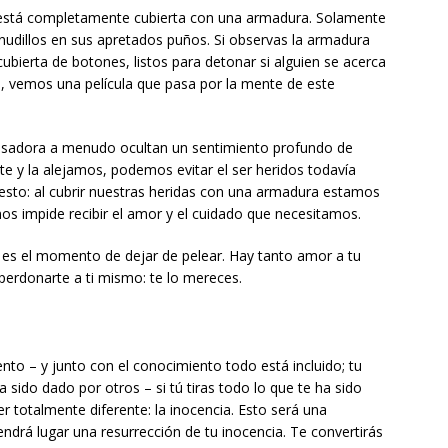
ta está completamente cubierta con una armadura. Solamente
s nudillos en sus apretados puños. Si observas la armadura
bierta de botones, listos para detonar si alguien se acerca
a, vemos una película que pasa por la mente de este
asadora a menudo ocultan un sentimiento profundo de
e y la alejamos, podemos evitar el ser heridos todavía
esto: al cubrir nuestras heridas con una armadura estamos
nos impide recibir el amor y el cuidado que necesitamos.
i, es el momento de dejar de pelear. Hay tanto amor a tu
 perdonarte a ti mismo: te lo mereces.
iento – y junto con el conocimiento todo está incluido; tu
 sido dado por otros – si tú tiras todo lo que te ha sido
r totalmente diferente: la inocencia. Esto será una
tendrá lugar una resurrección de tu inocencia. Te convertirás