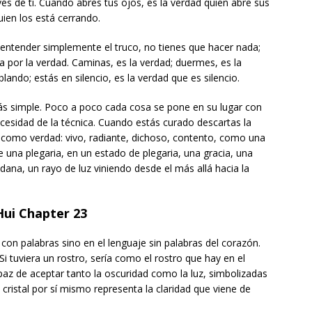
és de ti. Cuando abres tus ojos, es la verdad quien abre sus
uien los está cerrando.
entender simplemente el truco, no tienes que hacer nada;
 por la verdad. Caminas, es la verdad; duermes, es la
ando; estás en silencio, es la verdad que es silencio.
ás simple. Poco a poco cada cosa se pone en su lugar con
cesidad de la técnica. Cuando estás curado descartas la
s como verdad: vivo, radiante, dichoso, contento, como una
e una plegaria, en un estado de plegaria, una gracia, una
ana, un rayo de luz viniendo desde el más allá hacia la
ui Chapter 23
a con palabras sino en el lenguaje sin palabras del corazón.
i tuviera un rostro, sería como el rostro que hay en el
apaz de aceptar tanto la oscuridad como la luz, simbolizadas
 cristal por sí mismo representa la claridad que viene de