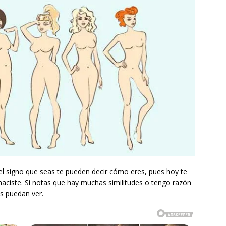
l signo que seas te pueden decir cómo eres, pues hoy te
aciste. Si notas que hay muchas similitudes o tengo razón
os puedan ver.