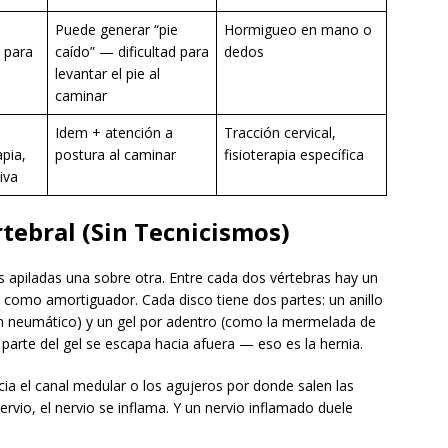
Puede generar “pie
Hormigueo en mano o
d para
caído” — dificultad para
dedos
levantar el pie al
caminar
Idem + atención a
Tracción cervical,
apia,
postura al caminar
fisioterapia específica
iva
tebral (Sin Tecnicismos)
s apiladas una sobre otra. Entre cada dos vértebras hay un
como amortiguador. Cada disco tiene dos partes: un anillo
n neumático) y un gel por adentro (como la mermelada de
, parte del gel se escapa hacia afuera — eso es la hernia.
acia el canal medular o los agujeros por donde salen las
ervio, el nervio se inflama. Y un nervio inflamado duele