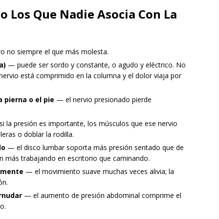
o Los Que Nadie Asocia Con La
o no siempre el que más molesta.
a)
— puede ser sordo y constante, o agudo y eléctrico. No
 nervio está comprimido en la columna y el dolor viaja por
pierna o el pie
— el nervio presionado pierde
i la presión es importante, los músculos que ese nervio
eras o doblar la rodilla.
do
— el disco lumbar soporta más presión sentado que de
en más trabajando en escritorio que caminando.
vemente
— el movimiento suave muchas veces alivia; la
ón.
rnudar
— el aumento de presión abdominal comprime el
o.