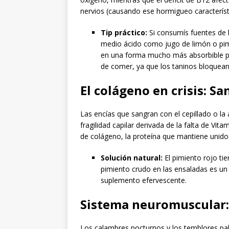
nervios (causando ese hormigueo caracterís
Tip práctico:
Si consumís fuentes de h
medio ácido como jugo de limón o pim
en una forma mucho más absorbible por
de comer, ya que los taninos bloquean
El colágeno en crisis: 
Las encías que sangran con el cepillado o l
fragilidad capilar derivada de la falta de Vita
de colágeno, la proteína que mantiene unido
Solución natural:
El pimiento rojo ti
pimiento crudo en las ensaladas es u
suplemento efervescente.
Sistema neuromuscular:
Los calambres nocturnos y los temblores palp