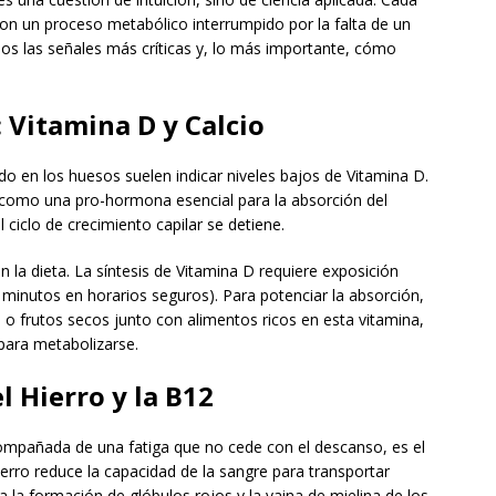
 con un proceso metabólico interrumpido por la falta de un
mos las señales más críticas y, lo más importante, cómo
: Vitamina D y Calcio
rdo en los huesos suelen indicar niveles bajos de Vitamina D.
 como una pro-hormona esencial para la absorción del
el ciclo de crecimiento capilar se detiene.
 la dieta. La síntesis de Vitamina D requiere exposición
5 minutos en horarios seguros). Para potenciar la absorción,
o frutos secos junto con alimentos ricos en esta vitamina,
 para metabolizarse.
el Hierro y la B12
acompañada de una fatiga que no cede con el descanso, es el
ierro reduce la capacidad de la sangre para transportar
a la formación de glóbulos rojos y la vaina de mielina de los