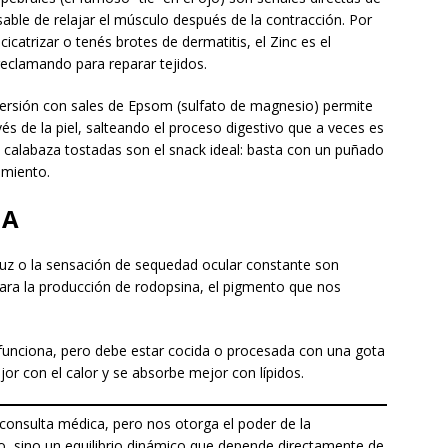
sable de relajar el músculo después de la contracción. Por
cicatrizar o tenés brotes de dermatitis, el Zinc es el
reclamando para reparar tejidos.
rsión con sales de Epsom (sulfato de magnesio) permite
és de la piel, salteando el proceso digestivo que a veces es
 de calabaza tostadas son el snack ideal: basta con un puñado
imiento.
 A
 luz o la sensación de sequedad ocular constante son
 para la producción de rodopsina, el pigmento que nos
funciona, pero debe estar cocida o procesada con una gota
jor con el calor y se absorbe mejor con lípidos.
onsulta médica, pero nos otorga el poder de la
co, sino un equilibrio dinámico que depende directamente de