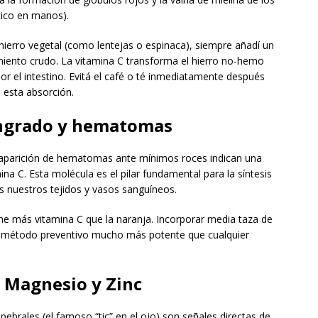
tico en manos).
ierro vegetal (como lentejas o espinaca), siempre añadí un
iento crudo. La vitamina C transforma el hierro no-hemo
 el intestino. Evitá el café o té inmediatamente después
 esta absorción.
Sangrado y hematomas
a aparición de hematomas ante mínimos roces indican una
mina C. Esta molécula es el pilar fundamental para la síntesis
s nuestros tejidos y vasos sanguíneos.
ene más vitamina C que la naranja. Incorporar media taza de
n método preventivo mucho más potente que cualquier
 Magnesio y Zinc
ebrales (el famoso “tic” en el ojo) son señales directas de