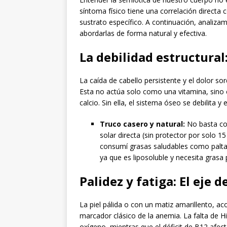
síntoma físico tiene una correlación directa
sustrato específico. A continuación, analiza
abordarlas de forma natural y efectiva.
La debilidad estructural
La caída de cabello persistente y el dolor so
Esta no actúa solo como una vitamina, sino
calcio. Sin ella, el sistema óseo se debilita y 
Truco casero y natural:
No basta con
solar directa (sin protector por solo 1
consumí grasas saludables como palta 
ya que es liposoluble y necesita grasa
Palidez y fatiga: El eje d
La piel pálida o con un matiz amarillento, 
marcador clásico de la anemia. La falta de H
oxígeno, mientras que el déficit de B12 afect