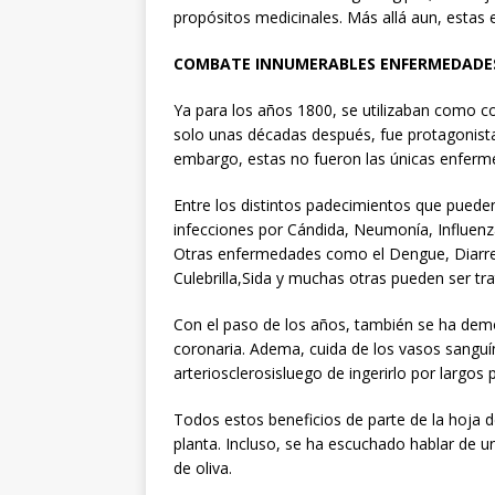
propósitos medicinales. Más allá aun, estas 
COMBATE INNUMERABLES ENFERMEDADE
Ya para los años 1800, se utilizaban como c
solo unas décadas después, fue protagonista 
embargo, estas no fueron las únicas enferm
Entre los distintos padecimientos que puede
infecciones por Cándida, Neumonía, Influenza
Otras enfermedades como el Dengue, Diarrea 
Culebrilla,Sida y muchas otras pueden ser t
Con el paso de los años, también se ha demo
coronaria. Adema, cuida de los vasos sanguín
arteriosclerosisluego de ingerirlo por largos
Todos estos beneficios de parte de la hoja de 
planta. Incluso, se ha escuchado hablar de u
de oliva.