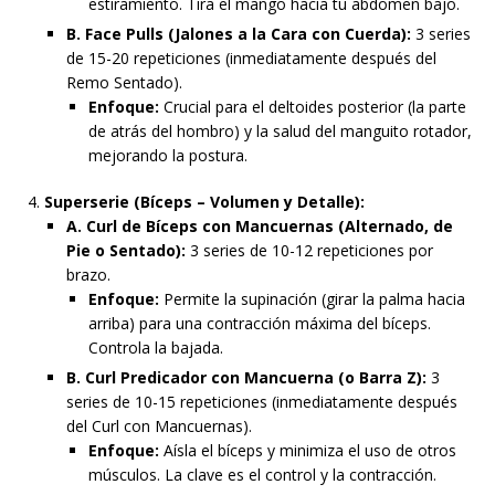
estiramiento. Tira el mango hacia tu abdomen bajo.
B. Face Pulls (Jalones a la Cara con Cuerda):
3 series
de 15-20 repeticiones (inmediatamente después del
Remo Sentado).
Enfoque:
Crucial para el deltoides posterior (la parte
de atrás del hombro) y la salud del manguito rotador,
mejorando la postura.
Superserie (Bíceps – Volumen y Detalle):
A. Curl de Bíceps con Mancuernas (Alternado, de
Pie o Sentado):
3 series de 10-12 repeticiones por
brazo.
Enfoque:
Permite la supinación (girar la palma hacia
arriba) para una contracción máxima del bíceps.
Controla la bajada.
B. Curl Predicador con Mancuerna (o Barra Z):
3
series de 10-15 repeticiones (inmediatamente después
del Curl con Mancuernas).
Enfoque:
Aísla el bíceps y minimiza el uso de otros
músculos. La clave es el control y la contracción.