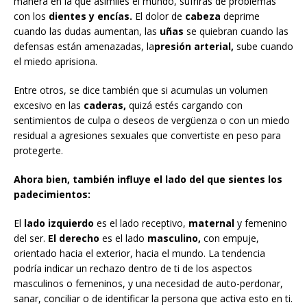
manera en la que asimiles el mundo, sufrirás de problemas
con los
dientes y encías.
El dolor de
cabeza
deprime
cuando las dudas aumentan, las
uñas
se quiebran cuando las
defensas están amenazadas, la
presión arterial,
sube cuando
el miedo aprisiona.
Entre otros, se dice también que si acumulas un volumen
excesivo en las
caderas,
quizá estés cargando con
sentimientos de culpa o deseos de vergüenza o con un miedo
residual a agresiones sexuales que convertiste en peso para
protegerte.
Ahora bien, también influye el lado del que sientes los
padecimientos:
El
lado izquierdo
es el lado receptivo,
maternal
y femenino
del ser.
El derecho
es el lado
masculino,
con empuje,
orientado hacia el exterior, hacia el mundo. La tendencia
podría indicar un rechazo dentro de ti de los aspectos
masculinos o femeninos, y una necesidad de auto-perdonar,
sanar, conciliar o de identificar la persona que activa esto en ti.