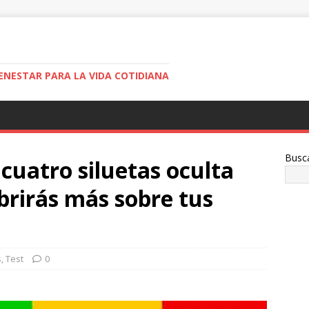
ENESTAR PARA LA VIDA COTIDIANA
Busc
 cuatro siluetas oculta
brirás más sobre tus
s
,
Test
0