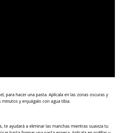
l, para hacer una pasta. Aplícala en las zonas oscuras y
 minutos y enjuágalo con agua tibia.
, te ayudará a eliminar las manchas mientras suaviza tu
zúcar hasta formar una pasta espesa. Aplícala en rodillas y