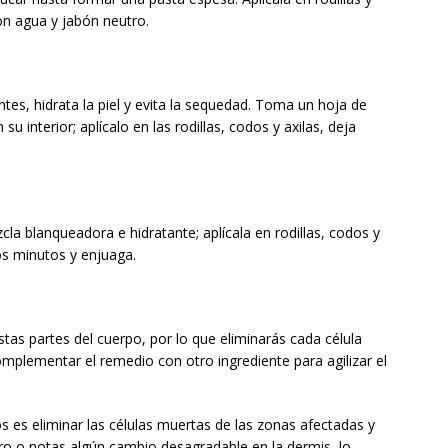
on agua y jabón neutro.
es, hidrata la piel y evita la sequedad. Toma un hoja de
su interior; aplícalo en las rodillas, codos y axilas, deja
cla blanqueadora e hidratante; aplícala en rodillas, codos y
os minutos y enjuaga.
stas partes del cuerpo, por lo que eliminarás cada célula
mplementar el remedio con otro ingrediente para agilizar el
s es eliminar las células muertas de las zonas afectadas y
ero o notas algún cambio desagradable en la dermis, lo