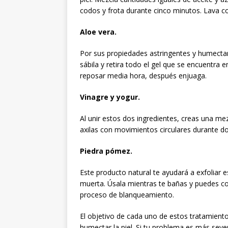
codos y frota durante cinco minutos. Lava c
Aloe vera.
Por sus propiedades astringentes y humectant
sábila y retira todo el gel que se encuentra en 
reposar media hora, después enjuaga.
Vinagre y yogur.
Al unir estos dos ingredientes, creas una mez
axilas con movimientos circulares durante d
Piedra pómez.
Este producto natural te ayudará a exfoliar e
muerta. Úsala mientras te bañas y puedes co
proceso de blanqueamiento.
El objetivo de cada uno de estos tratamiento
humectar la piel. Si tu problema es más sev