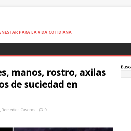
ENESTAR PARA LA VIDA COTIDIANA
Busc
s, manos, rostro, axilas
ños de suciedad en
,
Remedios Caseros
0