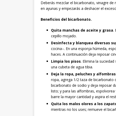
Deberás mezclar el bicarbonato, vinagre de
en ayunas y empezarás a deshacer el exceso
Beneficios del bicarbonato.
Quita manchas de aceite y grasa
.
cepillo mojado.
Desinfecta y blanquea diversas su
cocina–. En una esponja húmeda, espo
haces. A continuación deja reposar cin
Limpia los pisos
. Elimina la suciedad
una cubeta de agua tibia.
Deja la ropa, peluches y alfombr
ropa, agrega 1/2 taza de bicarbonato d
bicarbonato de sodio y deja reposar du
listo; y para las alfombras, espolvorea
barre la mayor cantidad y aspira el res
Quita los malos olores a los zapat
mientras no los uses; remueve el bica