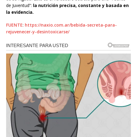
de Juventud”:
la nutrición precisa, constante y basada en
la evidencia.
FUENTE
:
https://naxio.com.ar/bebida-secreta-para-
rejuvenecer-y-desintoxicarse/