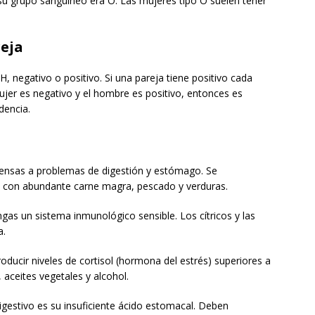
 su grupo sanguíneo era O. Las mujeres tipo O suelen tener
reja
H, negativo o positivo. Si una pareja tiene positivo cada
mujer es negativo y el hombre es positivo, entonces es
dencia.
ensas a problemas de digestión y estómago. Se
s, con abundante carne magra, pescado y verduras.
ngas un sistema inmunológico sensible. Los cítricos y las
a.
oducir niveles de cortisol (hormona del estrés) superiores a
aceites vegetales y alcohol.
digestivo es su insuficiente ácido estomacal. Deben