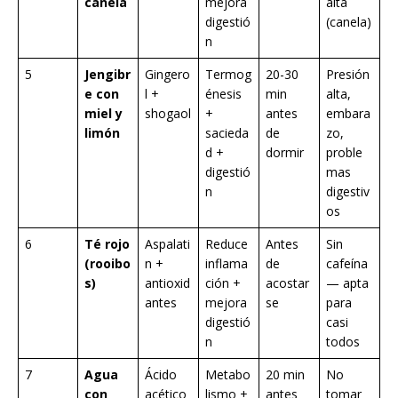
canela
mejora
alta
digestió
(canela)
n
5
Jengibr
Gingero
Termog
20-30
Presión
e con
l +
énesis
min
alta,
miel y
shogaol
+
antes
embara
limón
sacieda
de
zo,
d +
dormir
proble
digestió
mas
n
digestiv
os
6
Té rojo
Aspalati
Reduce
Antes
Sin
(rooibo
n +
inflama
de
cafeína
s)
antioxid
ción +
acostar
— apta
antes
mejora
se
para
digestió
casi
n
todos
7
Agua
Ácido
Metabo
20 min
No
con
acético
lismo +
antes
tomar