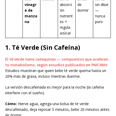
vinagr
absorci
de
sin diluir
e de
ón
dormir
—
manza
nutrient
nunca
na
es +
puro
regula
azúcar
1. Té Verde (Sin Cafeína)
El té verde tiene catequinas — compuestos que aceleran
tu metabolismo, según estudios publicados en PMC/NIH
.
Estudios muestran que quien bebe té verde quema hasta un
20% más de grasa, incluso mientras duerme.
La versión descafeinada es mejor para la noche (la cafeína
interfiere con el sueño).
Cómo:
Hierve agua, agrega una bolsa de té verde
descafeinado, deja reposar 5 minutos, bebe 20 minutos antes
de dormir.