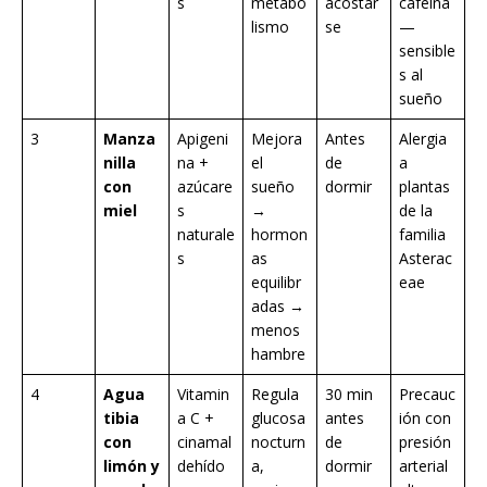
s
metabo
acostar
cafeína
lismo
se
—
sensible
s al
sueño
3
Manza
Apigeni
Mejora
Antes
Alergia
nilla
na +
el
de
a
con
azúcare
sueño
dormir
plantas
miel
s
→
de la
naturale
hormon
familia
s
as
Asterac
equilibr
eae
adas →
menos
hambre
4
Agua
Vitamin
Regula
30 min
Precauc
tibia
a C +
glucosa
antes
ión con
con
cinamal
nocturn
de
presión
limón y
dehído
a,
dormir
arterial