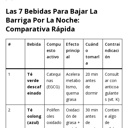
Las 7 Bebidas Para Bajar La
Barriga Por La Noche:
Comparativa Rápida
#
Bebida
Compu
Efecto
Cuánd
Contrai
esto
princip
o
ndicaci
activo
al
tomarl
ón
a
1
Té
Catequi
Acelera
20 min
Consult
verde
nas
metabo
antes
ar con
descaf
(EGCG)
lismo,
de
anticoa
einado
quema
dormir
gulante
grasa
s (vit. K)
2
Té
Polifen
Oxidaci
30 min
Contien
oolong
oles
ón de
antes
e algo
(azul)
oxidado
grasa +
de
de