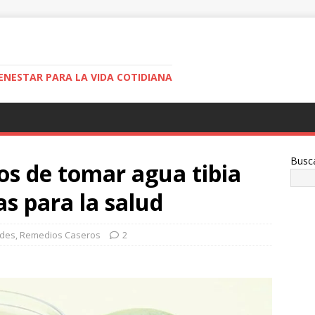
ENESTAR PARA LA VIDA COTIDIANA
Busc
os de tomar agua tibia
s para la salud
ades
,
Remedios Caseros
2