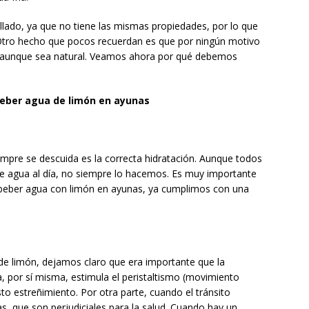
llado, ya que no tiene las mismas propiedades, por lo que
 Otro hecho que pocos recuerdan es que por ningún motivo
 aunque sea natural. Veamos ahora por qué debemos
 beber agua de limón en ayunas
pre se descuida es la correcta hidratación. Aunque todos
 agua al día, no siempre lo hacemos. Es muy importante
e beber agua con limón en ayunas, ya cumplimos con una
e limón, dejamos claro que era importante que la
ia, por sí misma, estimula el peristaltismo (movimiento
sto estreñimiento. Por otra parte, cuando el tránsito
nas, que son perjudiciales para la salud. Cuando hay un