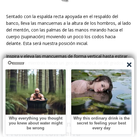
Sentado con la espalda recta apoyada en el respaldo del
banco, lleva las mancuernas a la altura de los hombros, al lado
del mentón, con las palmas de las manos mirando hacia el
cuerpo (supinación) moviendo un poco los codos hacia
delante. Esta será nuestra posición inicial.
Inspira y eleva las mancuernas de forma vertical hasta estirar
los brazos mientras haces un giro de muñeca de 90 grados
dejando el agarre en pronación (las palmas de la mano
mirando hacia al frente).
Una vez estirados los brazos con una pequeña flexión
volvemos a bajar hasta la posición inicial. El ejercicio tiene que
ser continuo, realizando un solo movimiento tanto para la
subida como para la bajada.
3 – Elevación Frontal Declinada en
Pronación con Barra